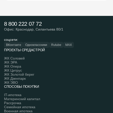
8 800 222 07 72
Офис: Краснодар, Силантьева 80/1
соцсети:
ВКонтакте
Одноклассники
Rutube
MAX
ПРОЕКТЫ СРЕДАСТРОЙ
ЖК Соловей
ЖК ЭРА
ЖК Опера
ЖК Цитрус
ЖК Золотой берег
ЖК Дзенпарк
ЖК ЭВО
СПОСОБЫ ПОКУПКИ
IT-ипотека
Материнский капитал
Рассрочка
Семейная ипотека
Военная ипотека