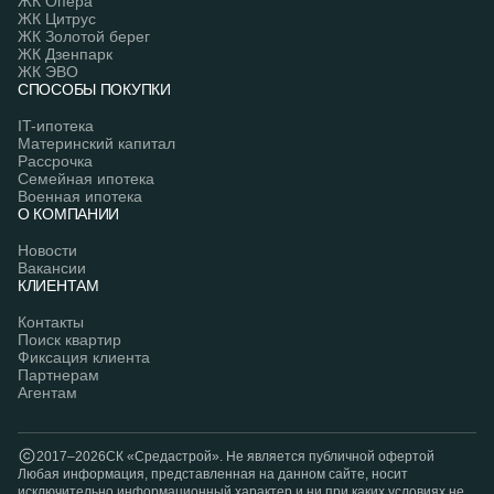
ЖК Опера
ЖК Цитрус
ЖК Золотой берег
ЖК Дзенпарк
ЖК ЭВО
СПОСОБЫ ПОКУПКИ
IT-ипотека
Материнский капитал
Рассрочка
Семейная ипотека
Военная ипотека
О КОМПАНИИ
Новости
Вакансии
КЛИЕНТАМ
Контакты
Поиск квартир
Фиксация клиента
Партнерам
Агентам
2017–2026
СК «Средастрой». Hе является публичной офертой
Любая информация, представленная на данном сайте, носит
исключительно информационный характер и ни при каких условиях не