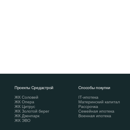
Проекты Средастрой
Способы покупки
ЖК Соловей
IT-ипотека
ЖК Опера
Материнский капитал
ЖК Цитрус
Рассрочка
ЖК Золотой берег
Семейная ипотека
ЖК Дзенпарк
Военная ипотека
ЖК ЭВО