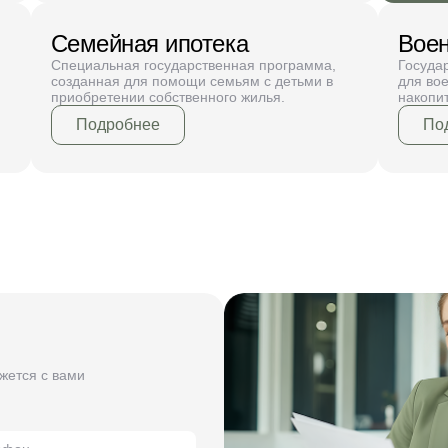
Семейная ипотека
Воен
Специальная государственная программа,
Госуда
созданная для помощи семьям с детьми в
для во
приобретении собственного жилья.
накопи
Подробнее
По
жется с вами