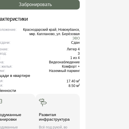
Забронировать
актеристики
оложение:
Краснодарский край, Новокубанск,
мкр. Капланово, ул. Берёзовая
ЭВО
сдачи:
Сдан
ение:
Литер 4
езд:
3
:
1 из 4
на:
Видеонаблюдение
 жилья:
Комфорт +
нг:
Наземный паркинг
ади в квартире
я:
2
17.40 м
я:
2
8.50 м
бенности
одуманные
Развитая
анировки
инфраструктура
одуманные
Всё под рукой, во